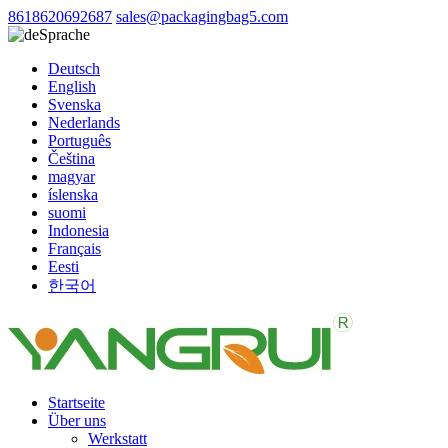
8618620692687
sales@packagingbag5.com
Sprache
Deutsch
English
Svenska
Nederlands
Português
Čeština
magyar
íslenska
suomi
Indonesia
Français
Eesti
한국어
Startseite
Über uns
Werkstatt