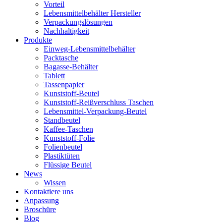
Vorteil
Lebensmittelbehälter Hersteller
Verpackungslösungen
Nachhaltigkeit
Produkte
Einweg-Lebensmittelbehälter
Packtasche
Bagasse-Behälter
Tablett
Tassenpapier
Kunststoff-Beutel
Kunststoff-Reißverschluss Taschen
Lebensmittel-Verpackung-Beutel
Standbeutel
Kaffee-Taschen
Kunststoff-Folie
Folienbeutel
Plastiktüten
Flüssige Beutel
News
Wissen
Kontaktiere uns
Anpassung
Broschüre
Blog